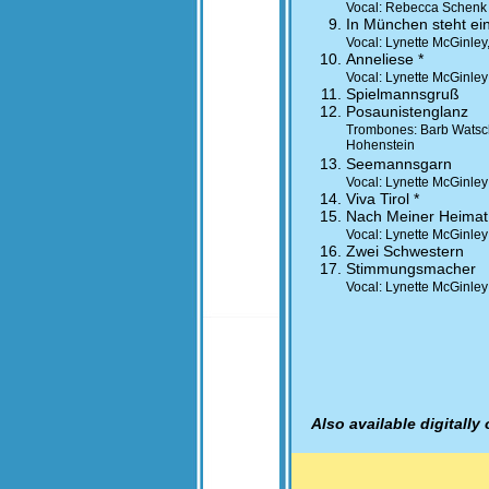
Vocal: Rebecca Schenk
In München steht ei
Vocal: Lynette McGinle
Anneliese *
Vocal: Lynette McGinle
Spielmannsgruß
Posaunistenglanz
Trombones: Barb Watsch
Hohenstein
Seemannsgarn
Vocal: Lynette McGinle
Viva Tirol *
Nach Meiner Heimat
Vocal: Lynette McGinle
Zwei Schwestern
Stimmungsmacher
Vocal: Lynette McGinle
Also available digitall