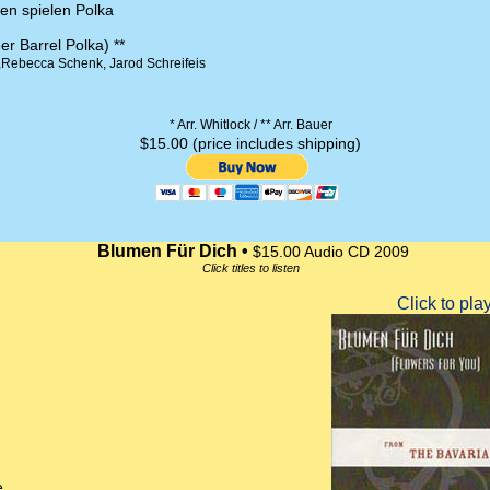
en spielen Polka
 Barrel Polka) **
y,Rebecca Schenk, Jarod Schreifeis
* Arr. Whitlock / ** Arr. Bauer
$15.00 (price includes shipping)
Blumen Für Dich •
$15.00 Audio CD 2009
Click titles to listen
e