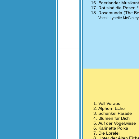
Egerlander Musikant
Rot sind die Rosen *
Rosamunda (The Beer
Vocal: Lynette McGinle
Voll Voraus
Alphorn Echo
Schunkel Parade
Blumen fur Dich
Auf der Vogelwiese
Karinette Polka
Die Lorelei
Unter der Alten Eich