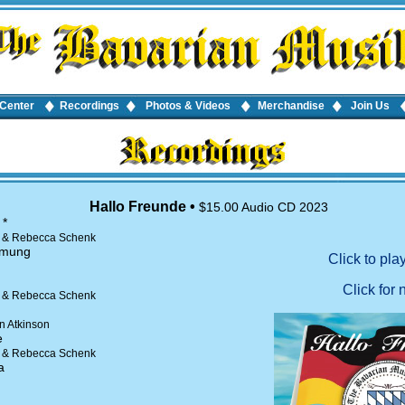
Center
Recordings
Photos & Videos
Merchandise
Join Us
Hallo Freunde •
$15.00 Audio CD 2023
 *
y & Rebecca Schenk
mmung
y & Rebecca Schenk
n Atkinson
e
y & Rebecca Schenk
a