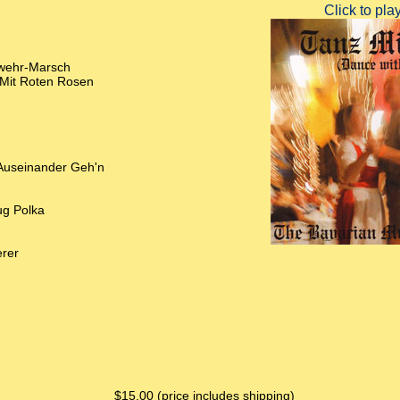
wehr-Marsch
Mit Roten Rosen
Auseinander Geh'n
ug Polka
erer
$15.00 (price includes shipping)