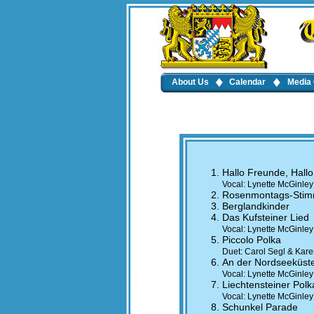
About Us
Calendar
Media 
Hallo Freunde, Hallo
Vocal: Lynette McGinle
Rosenmontags-Sti
Berglandkinder
Das Kufsteiner Lied
Vocal: Lynette McGinle
Piccolo Polka
Duet: Carol Segl & Kare
An der Nordseeküst
Vocal: Lynette McGinle
Liechtensteiner Polk
Vocal: Lynette McGinley
Schunkel Parade