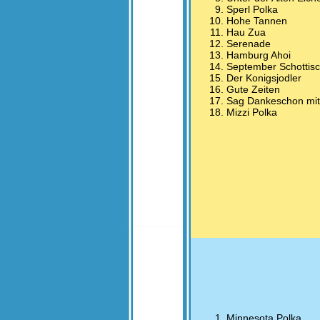
Sperl Polka
Hohe Tannen
Hau Zua
Serenade
Hamburg Ahoi
September Schottis
Der Konigsjodler
Gute Zeiten
Sag Dankeschon mit
Mizzi Polka
Minnesota Polka