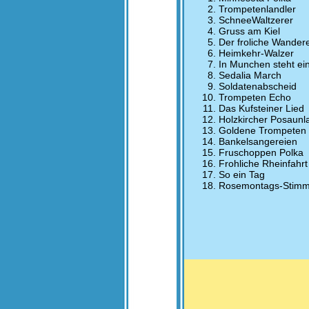
Trompetenlandler
SchneeWaltzerer
Gruss am Kiel
Der froliche Wander
Heimkehr-Walzer
In Munchen steht ei
Sedalia March
Soldatenabscheid
Trompeten Echo
Das Kufsteiner Lied
Holzkircher Posaunl
Goldene Trompeten
Bankelsangereien
Fruschoppen Polka
Frohliche Rheinfahrt
So ein Tag
Rosemontags-Stim