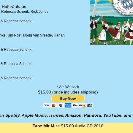
n Hofbräuhaus
y, Rebecca Schenk, Rick Jones
y & Rebecca Schenk
ke, Jim Rost, Doug Van Vreede, Harlan
y & Rebecca Schenk
y & Rebecca Schenk
y & Rebecca Schenk
* Arr. Whitlock
$15.00 (price includes shipping)
y on Spotify, Apple Music, iTunes, Amazon, Pandora, YouTube, and 
Tanz Mit Mir •
$15.00 Audio CD 2016