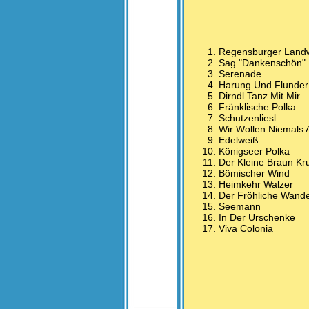
Regensburger Land
Sag "Dankenschön" 
Serenade
Harung Und Flunder
Dirndl Tanz Mit Mir
Fränklische Polka
Schutzenliesl
Wir Wollen Niemals 
Edelweiß
Königseer Polka
Der Kleine Braun Kr
Bömischer Wind
Heimkehr Walzer
Der Fröhliche Wand
Seemann
In Der Urschenke
Viva Colonia