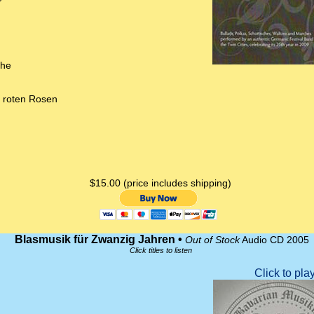
che
 roten Rosen
$15.00 (price includes shipping)
Blasmusik für Zwanzig Jahren •
Out of Stock
Audio CD 2005
Click titles to listen