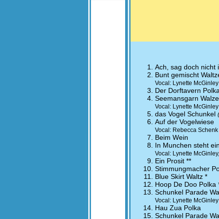
Ach, sag doch nicht 
Bunt gemischt Waltz
Vocal: Lynette McGinley
Der Dorftavern Polka
Seemansgarn Walze
Vocal: Lynette McGinle
das Vogel Schunkel
Auf der Vogelwiese
Vocal: Rebecca Schenk
Beim Wein
In Munchen steht ei
Vocal: Lynette McGinle
Ein Prosit **
Stimmungmacher Po
Blue Skirt Waltz *
Hoop De Doo Polka 
Schunkel Parade Wa
Vocal: Lynette McGinle
Hau Zua Polka
Schunkel Parade Wa