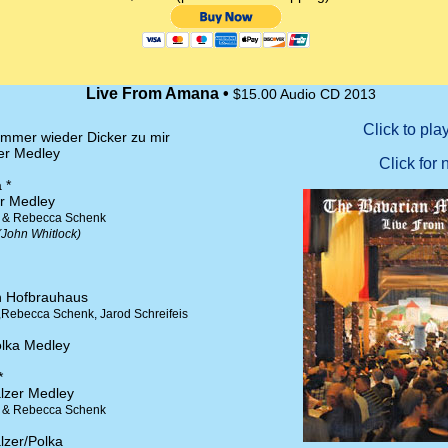
Live From Amana •
$15.00 Audio CD 2013
immer wieder Dicker zu mir
er Medley
 *
r Medley
y & Rebecca Schenk
(John Whitlock)
n Hofbrauhaus
y,Rebecca Schenk, Jarod Schreifeis
lka Medley
*
lzer Medley
y & Rebecca Schenk
lzer/Polka