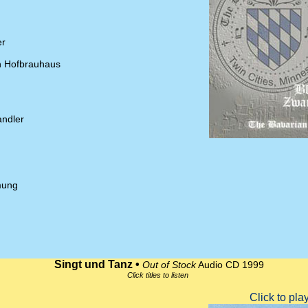
er
n Hofbrauhaus
andler
mung
Singt und Tanz •
Out of Stock
Audio CD 1999
Click titles to listen