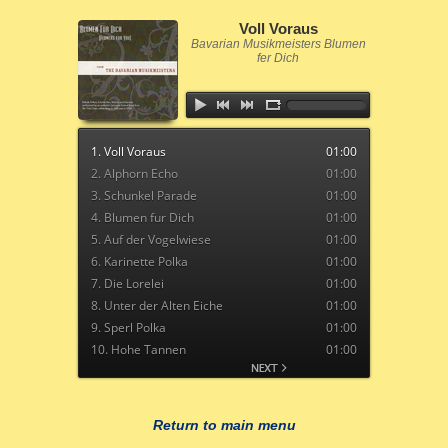
Voll Voraus
Bavarian Musikmeisters Blumen
fer Dich
1. Voll Voraus
01:00
2. Alphorn Echo
01:00
3. Schunkel Parade
01:00
4. Blumen fur Dich
01:00
5. Auf der Vogelwiese
01:00
6. Karinette Polka
01:00
7. Die Lorelei
01:00
8. Unter der Alten Eiche
01:00
9. Sperl Polka
01:00
10. Hohe Tannen
01:00
11. Hau Zua
01:00
12. Serenade
01:00
13. Hamburg Ahoi
01:00
Return to main menu
14. September Schottische
01:00